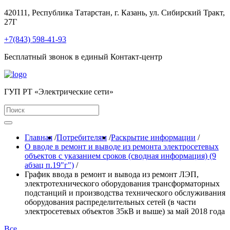
420111, Республика Татарстан, г. Казань, ул. Сибирский Тракт,
27Г
+7(843) 598-41-93
Бесплатный звонок в единый Контакт-центр
ГУП РТ «Электрические сети»
Главная
/
Потребителям
/
Раскрытие информации
/
О вводе в ремонт и выводе из ремонта электросетевых
объектов с указанием сроков (сводная информация) (9
абзац п.19"г")
/
График ввода в ремонт и вывода из ремонт ЛЭП,
электротехнического оборудования трансформаторных
подстанций и производства технического обслуживания
оборудования распределительных сетей (в части
электросетевых объектов 35кВ и выше) за май 2018 года
Все