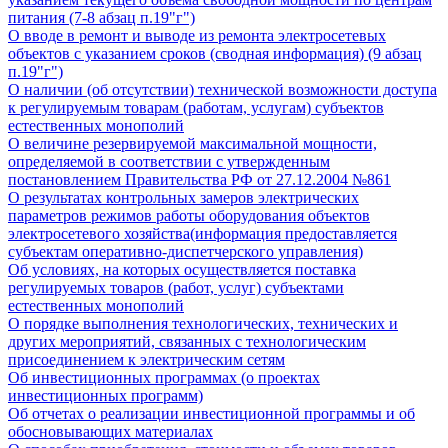
питания (7-8 абзац п.19"г")
О вводе в ремонт и выводе из ремонта электросетевых
объектов с указанием сроков (сводная информация) (9 абзац
п.19"г")
О наличии (об отсутствии) технической возможности доступа
к регулируемым товарам (работам, услугам) субъектов
естественных монополий
О величине резервируемой максимальной мощности,
определяемой в соответствии с утвержденным
постановлением Правительства РФ от 27.12.2004 №861
О результатах контрольных замеров электрических
параметров режимов работы оборудования объектов
электросетевого хозяйства(информация предоставляется
субъектам оперативно-диспетчерского управления)
Об условиях, на которых осуществляется поставка
регулируемых товаров (работ, услуг) субъектами
естественных монополий
О порядке выполнения технологических, технических и
других мероприятий, связанных с технологическим
присоединением к электрическим сетям
Об инвестиционных программах (о проектах
инвестиционных программ)
Об отчетах о реализации инвестиционной программы и об
обосновывающих материалах