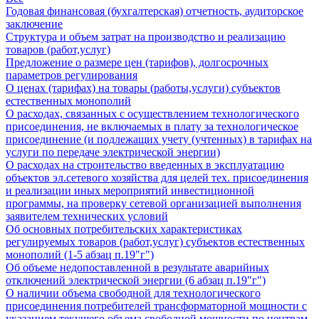
Годовая финансовая (бухгалтерская) отчетность, аудиторское
заключение
Структура и объем затрат на производство и реализацию
товаров (работ,услуг)
Предложение о размере цен (тарифов), долгосрочных
параметров регулирования
О ценах (тарифах) на товары (работы,услуги) субъектов
естественных монополий
О расходах, связанных с осуществлением технологического
присоединения, не включаемых в плату за технологическое
присоединение (и подлежащих учету (учтенных) в тарифах на
услуги по передаче электрической энергии)
О расходах на строительство введенных в эксплуатацию
объектов эл.сетевого хозяйства для целей тех. присоединения
и реализации иных мероприятий инвестиционной
программы, на проверку сетевой организацией выполнения
заявителем технических условий
Об основных потребительских характеристиках
регулируемых товаров (работ,услуг) субъектов естественных
монополий (1-5 абзац п.19"г")
Об объеме недопоставленной в результате аварийных
отключений электрической энергии (6 абзац п.19"г")
О наличии объема свободной для технологического
присоединения потребителей трансформаторной мощности с
указанием текущего объема свободной мощности по центрам