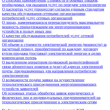
О способах приобретения, стоимости и объемах товаров,
необходимых для оказания услуг по передаче электроэнергии
О паспортах услуг (процессов) согласно единым стандартам
качества обслуживания сетевыми организациями
потребителей услуг сетевых организаций
О лицах, намеревающихся перераспределить максимальную
мощность принадлежащим им энергопринимающих
устройств в пользу иных лиц
О качестве обслуживания потребителей услуг сетевой
организации
Об объеме и стоимости электрической энергии (мощности) за
расчетный период, приобретенной по каждому договору
купли-продажи (поставки) электрической энергии в целях
компенсации потерь
О выделенном оператором подвижной радиотелефонной
связи абонентских номеров и (или) об адресах электронной
почты, предназначенных для направления потребителю
электроэнергии
О возможности подачи заявки на осуществление
технологического присоединения энергопринимающих
устройств заявителей
Об основных этапах обработки заявок юридических и
физических лиц и индивидуальных предпринимателей на
технологическое присоединение к электрическим сетям