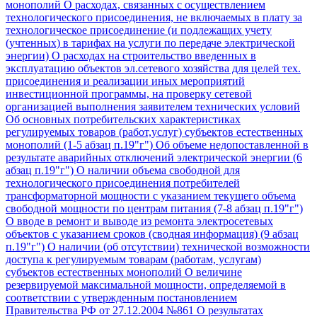
монополий
О расходах, связанных с осуществлением
технологического присоединения, не включаемых в плату за
технологическое присоединение (и подлежащих учету
(учтенных) в тарифах на услуги по передаче электрической
энергии)
О расходах на строительство введенных в
эксплуатацию объектов эл.сетевого хозяйства для целей тех.
присоединения и реализации иных мероприятий
инвестиционной программы, на проверку сетевой
организацией выполнения заявителем технических условий
Об основных потребительских характеристиках
регулируемых товаров (работ,услуг) субъектов естественных
монополий (1-5 абзац п.19"г")
Об объеме недопоставленной в
результате аварийных отключений электрической энергии (6
абзац п.19"г")
О наличии объема свободной для
технологического присоединения потребителей
трансформаторной мощности с указанием текущего объема
свободной мощности по центрам питания (7-8 абзац п.19"г")
О вводе в ремонт и выводе из ремонта электросетевых
объектов с указанием сроков (сводная информация) (9 абзац
п.19"г")
О наличии (об отсутствии) технической возможности
доступа к регулируемым товарам (работам, услугам)
субъектов естественных монополий
О величине
резервируемой максимальной мощности, определяемой в
соответствии с утвержденным постановлением
Правительства РФ от 27.12.2004 №861
О результатах