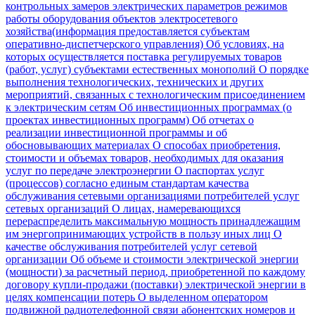
контрольных замеров электрических параметров режимов
работы оборудования объектов электросетевого
хозяйства(информация предоставляется субъектам
оперативно-диспетчерского управления)
Об условиях, на
которых осуществляется поставка регулируемых товаров
(работ, услуг) субъектами естественных монополий
О порядке
выполнения технологических, технических и других
мероприятий, связанных с технологическим присоединением
к электрическим сетям
Об инвестиционных программах (о
проектах инвестиционных программ)
Об отчетах о
реализации инвестиционной программы и об
обосновывающих материалах
О способах приобретения,
стоимости и объемах товаров, необходимых для оказания
услуг по передаче электроэнергии
О паспортах услуг
(процессов) согласно единым стандартам качества
обслуживания сетевыми организациями потребителей услуг
сетевых организаций
О лицах, намеревающихся
перераспределить максимальную мощность принадлежащим
им энергопринимающих устройств в пользу иных лиц
О
качестве обслуживания потребителей услуг сетевой
организации
Об объеме и стоимости электрической энергии
(мощности) за расчетный период, приобретенной по каждому
договору купли-продажи (поставки) электрической энергии в
целях компенсации потерь
О выделенном оператором
подвижной радиотелефонной связи абонентских номеров и