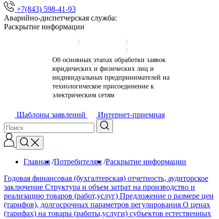
+7(843) 598-41-93
Аварийно-диспетчерская служба:
Раскрытие информации
Главная
/
Потребителям
/
Раскрытие информации
/
Об основных этапах обработки заявок
юридических и физических лиц и
индивидуальных предпринимателей на
технологическое присоединение к
электрическим сетям
Шаблоны заявлений
Интернет-приемная
Главная
/
Потребителям
/
Раскрытие информации
/
Годовая финансовая (бухгалтерская) отчетность, аудиторское
заключение
Структура и объем затрат на производство и
реализацию товаров (работ,услуг)
Предложение о размере цен
(тарифов), долгосрочных параметров регулирования
О ценах
(тарифах) на товары (работы,услуги) субъектов естественных