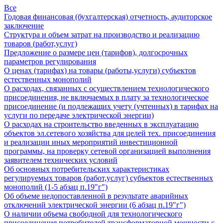
Все
Годовая финансовая (бухгалтерская) отчетность, аудиторское
заключение
Структура и объем затрат на производство и реализацию
товаров (работ,услуг)
Предложение о размере цен (тарифов), долгосрочных
параметров регулирования
О ценах (тарифах) на товары (работы,услуги) субъектов
естественных монополий
О расходах, связанных с осуществлением технологического
присоединения, не включаемых в плату за технологическое
присоединение (и подлежащих учету (учтенных) в тарифах на
услуги по передаче электрической энергии)
О расходах на строительство введенных в эксплуатацию
объектов эл.сетевого хозяйства для целей тех. присоединения
и реализации иных мероприятий инвестиционной
программы, на проверку сетевой организацией выполнения
заявителем технических условий
Об основных потребительских характеристиках
регулируемых товаров (работ,услуг) субъектов естественных
монополий (1-5 абзац п.19"г")
Об объеме недопоставленной в результате аварийных
отключений электрической энергии (6 абзац п.19"г")
О наличии объема свободной для технологического
присоединения потребителей трансформаторной мощности с