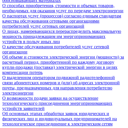
обосновывающих материалах
О способах приобретения, стоимости и объемах товаров,
необходимых для оказания услуг по передаче электроэнергии
О паспортах услуг (процессов) согласно единым стандартам
качества обслуживания сетевыми организациями
потребителей услуг сетевых организаций
О лицах, намеревающихся перераспределить максимальную
мощность принадлежащим им энергопринимающих
устройств в пользу иных лиц
О качестве обслуживания потребителей услуг сетевой
организации
Об объеме и стоимости электрической энергии (мощности) за
расчетный период, приобретенной по каждому договору
купли-продажи (поставки) электрической энергии в целях
компенсации потерь
О выделенном оператором подвижной радиотелефонной
связи абонентских номеров и (или) об адресах электронной
почты, предназначенных для направления потребителю
электроэнергии
О возможности подачи заявки на осуществление
технологического присоединения энергопринимающих
устройств заявителей
Об основных этапах обработки заявок юридических и
физических лиц и индивидуальных предпринимателей на
технологическое присоединение к электрическим сетям