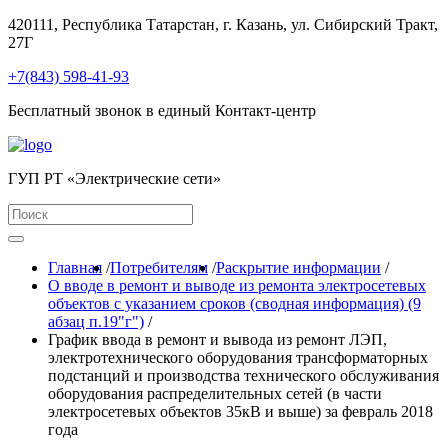
420111, Республика Татарстан, г. Казань, ул. Сибирский Тракт,
27Г
+7(843) 598-41-93
Бесплатный звонок в единый Контакт-центр
ГУП РТ «Электрические сети»
Главная
/
Потребителям
/
Раскрытие информации
/
О вводе в ремонт и выводе из ремонта электросетевых
объектов с указанием сроков (сводная информация) (9
абзац п.19"г")
/
График ввода в ремонт и вывода из ремонт ЛЭП,
электротехнического оборудования трансформаторных
подстанций и производства технического обслуживания
оборудования распределительных сетей (в части
электросетевых объектов 35кВ и выше) за февраль 2018
года