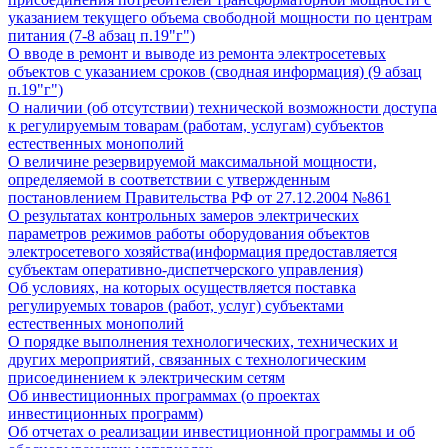
указанием текущего объема свободной мощности по центрам
питания (7-8 абзац п.19"г")
О вводе в ремонт и выводе из ремонта электросетевых
объектов с указанием сроков (сводная информация) (9 абзац
п.19"г")
О наличии (об отсутствии) технической возможности доступа
к регулируемым товарам (работам, услугам) субъектов
естественных монополий
О величине резервируемой максимальной мощности,
определяемой в соответствии с утвержденным
постановлением Правительства РФ от 27.12.2004 №861
О результатах контрольных замеров электрических
параметров режимов работы оборудования объектов
электросетевого хозяйства(информация предоставляется
субъектам оперативно-диспетчерского управления)
Об условиях, на которых осуществляется поставка
регулируемых товаров (работ, услуг) субъектами
естественных монополий
О порядке выполнения технологических, технических и
других мероприятий, связанных с технологическим
присоединением к электрическим сетям
Об инвестиционных программах (о проектах
инвестиционных программ)
Об отчетах о реализации инвестиционной программы и об