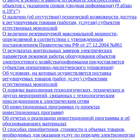
объектов с указанием сроков (сводная информация) (9 абзац
п.19"г")
О наличии (об отсутствии) технической возможности доступа
к регулируемым товарам (работам, услугам) субъектов
естественных монополий
О величине резервируемой максимальной мощности,
определяемой в соответствии с утвержденным
постановлением Правительства РФ от 27.12.2004 №861
О результатах контрольных замеров электрических
параметров режимов работы оборудования объектов
электросетевого хозяйства(информация предоставляется
субъектам оперативно-диспетчерского управления)
Об условиях, на которых осуществляется поставка
регулируемых товаров (работ, услуг) субъектами
естественных монополий
О порядке выполнения технологических, технических и
других мероприятий, связанных с технологическим
присоединением к электрическим сетям
Об инвестиционных программах (о проектах
инвестиционных программ)
Об отчетах о реализации инвестиционной программы и об
обосновывающих материалах
О способах приобретения, стоимости и объемах товаров,
необходимых для оказания услуг по передаче электроэнергии