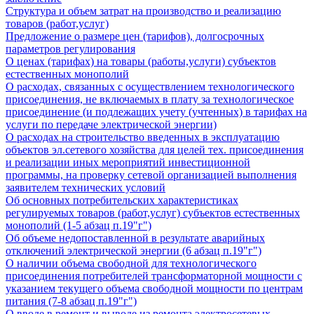
Структура и объем затрат на производство и реализацию
товаров (работ,услуг)
Предложение о размере цен (тарифов), долгосрочных
параметров регулирования
О ценах (тарифах) на товары (работы,услуги) субъектов
естественных монополий
О расходах, связанных с осуществлением технологического
присоединения, не включаемых в плату за технологическое
присоединение (и подлежащих учету (учтенных) в тарифах на
услуги по передаче электрической энергии)
О расходах на строительство введенных в эксплуатацию
объектов эл.сетевого хозяйства для целей тех. присоединения
и реализации иных мероприятий инвестиционной
программы, на проверку сетевой организацией выполнения
заявителем технических условий
Об основных потребительских характеристиках
регулируемых товаров (работ,услуг) субъектов естественных
монополий (1-5 абзац п.19"г")
Об объеме недопоставленной в результате аварийных
отключений электрической энергии (6 абзац п.19"г")
О наличии объема свободной для технологического
присоединения потребителей трансформаторной мощности с
указанием текущего объема свободной мощности по центрам
питания (7-8 абзац п.19"г")
О вводе в ремонт и выводе из ремонта электросетевых