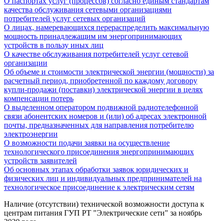
О паспортах услуг (процессов) согласно единым стандартам
качества обслуживания сетевыми организациями
потребителей услуг сетевых организаций
О лицах, намеревающихся перераспределить максимальную
мощность принадлежащим им энергопринимающих
устройств в пользу иных лиц
О качестве обслуживания потребителей услуг сетевой
организации
Об объеме и стоимости электрической энергии (мощности) за
расчетный период, приобретенной по каждому договору
купли-продажи (поставки) электрической энергии в целях
компенсации потерь
О выделенном оператором подвижной радиотелефонной
связи абонентских номеров и (или) об адресах электронной
почты, предназначенных для направления потребителю
электроэнергии
О возможности подачи заявки на осуществление
технологического присоединения энергопринимающих
устройств заявителей
Об основных этапах обработки заявок юридических и
физических лиц и индивидуальных предпринимателей на
технологическое присоединение к электрическим сетям
Наличие (отсутствии) технической возможности доступа к
центрам питания ГУП РТ "Электрические сети" за ноябрь