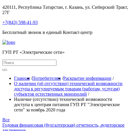
420111, Республика Татарстан, г. Казань, ул. Сибирский Тракт,
27Г
+7(843) 598-41-93
Бесплатный звонок в единый Контакт-центр
ГУП РТ «Электрические сети»
Главная
/
Потребителям
/
Раскрытие информации
/
О наличии (об отсутствии) технической возможности
доступа к регулируемым товарам (работам, услугам)
субъектов естественных монополий
/
Наличие (отсутствии) технической возможности
доступа к центрам питания ГУП РТ "Электрические
сети" за ноябрь 2020 года
Все
Годовая финансовая (бухгалтерская) отчетность, аудиторское
заключение