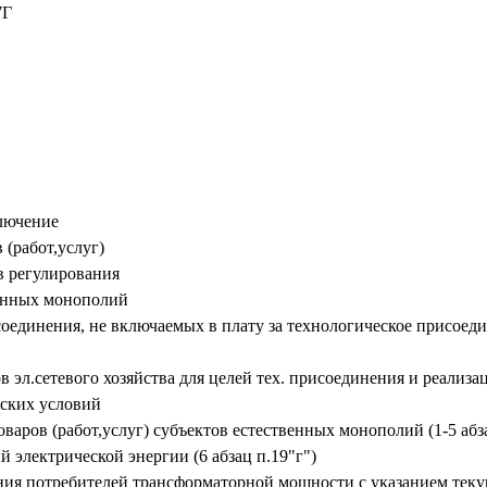
7Г
ключение
 (работ,услуг)
в регулирования
венных монополий
оединения, не включаемых в плату за технологическое присоеди
ов эл.сетевого хозяйства для целей тех. присоединения и реал
еских условий
аров (работ,услуг) субъектов естественных монополий (1-5 абза
 электрической энергии (6 абзац п.19"г")
ния потребителей трансформаторной мощности с указанием теку