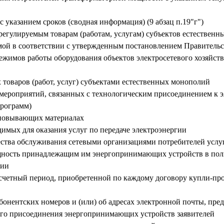
с указанием сроков (сводная информация) (9 абзац п.19"г")
 регулируемым товарам (работам, услугам) субъектов естествен
ой в соответствии с утвержденным постановлением Правительс
режимов работы оборудования объектов электросетевого хозяйст
 товаров (работ, услуг) субъектами естественных монополий
 мероприятий, связанных с технологическим присоединением к 
программ)
сновывающих материалах
димых для оказания услуг по передаче электроэнергии
чества обслуживания сетевыми организациями потребителей услу
щность принадлежащим им энергопринимающих устройств в пол
ции
асчетный период, приобретенной по каждому договору купли-про
онентских номеров и (или) об адресах электронной почты, пре
ого присоединения энергопринимающих устройств заявителей