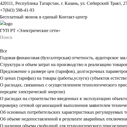
420111, Республика Татарстан, г. Казань, ул. Сибирский Тракт, 2
+7(843) 598-41-93
Бесплатный звонок в единый Контакт-центр
ГУП РТ «Электрические сети»
Все
Годовая финансовая (бухгалтерская) отчетность, аудиторское за
Структура и объем затрат на производство и реализацию товаров
Предложение о размере цен (тарифов), долгосрочных параметро
О ценах (тарифах) на товары (работы,услуги) субъектов естест
О расходах, связанных с осуществлением технологического прис
передаче электрической энергии)
О расходах на строительство введенных в эксплуатацию объект
проверку сетевой организацией выполнения заявителем технич
Об основных потребительских характеристиках регулируемых тов
Об объеме недопоставленной в результате аварийных отключений
О наличии объема свободной для технологического присоедине